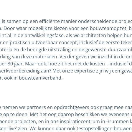
is samen op een efficiënte manier onderscheidende proje
. Door waar mogelijk te kiezen voor een bouwteamopzet, b
gint al in de ontwikkelingsfase, als we architecten helpen hun
 en praktisch uitvoerbaar concept, inclusief de eerste tek
terialen de beoogde uitstraling en de gewenste duurzaamh
rking van deze materialen. Verder geven we inzicht in de 
 per 30 jaar. Maar ook: hoe zit het met de kosten – inclusief
erkvoorbereiding aan? Met onze expertise zijn wij een ge
, ook in bouwteamverband.
ase nemen we partners en opdrachtgevers ook graag mee na
ie op te doen. Met het oog daarop beschikken we eveneens 
pende projecten, en in ons inspiratiecentrum in Brummen 
en ‘live’ zien. We kunnen daar ook testopstellingen bouwen