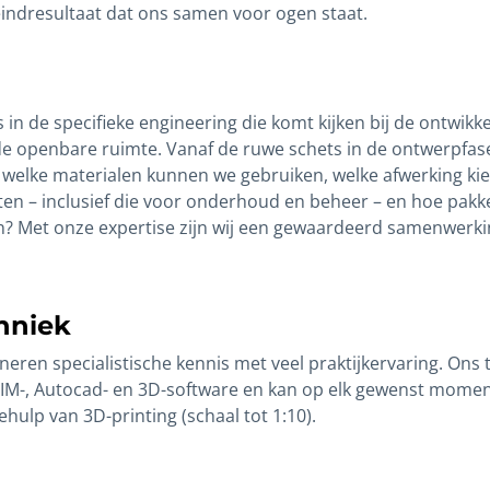
eindresultaat dat ons samen voor ogen staat.
s in de specifieke engineering die komt kijken bij de ontwikk
de openbare ruimte. Vanaf de ruwe schets in de ontwerpfas
, welke materialen kunnen we gebruiken, welke afwerking ki
sten – inclusief die voor onderhoud en beheer – en hoe pak
? Met onze expertise zijn wij een gewaardeerd samenwerki
hniek
eren specialistische kennis met veel praktijkervaring. Ons
BIM-, Autocad- en 3D-software en kan op elk gewenst mome
hulp van 3D-printing (schaal tot 1:10).