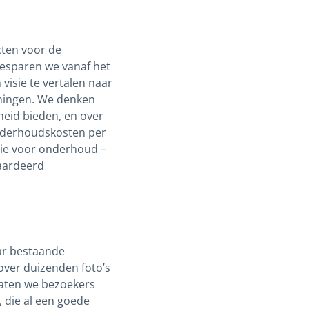
cten voor de
esparen we vanaf het
 visie te vertalen naar
eningen. We denken
eid bieden, en over
onderhoudskosten per
 die voor onderhoud –
waardeerd
ar bestaande
over duizenden foto’s
laten we bezoekers
, die al een goede