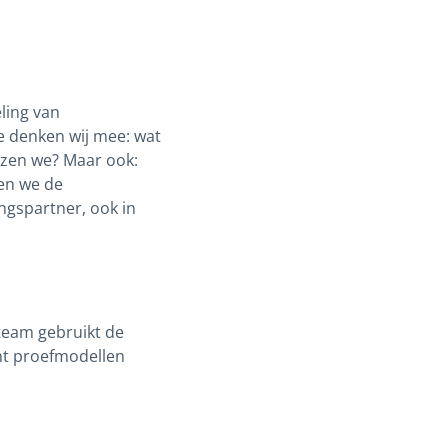
eling van
e denken wij mee: wat
ezen we? Maar ook:
ken we de
ngspartner, ook in
 team gebruikt de
nt proefmodellen