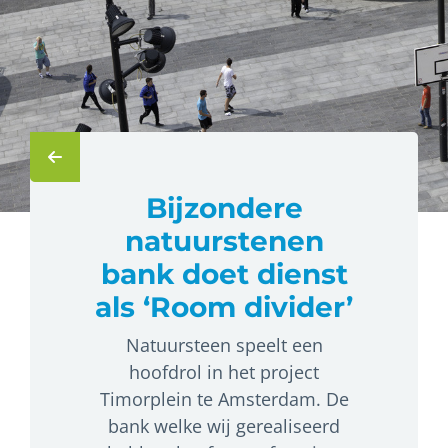
Bijzondere
natuurstenen
bank doet dienst
als ‘Room divider’
Natuursteen speelt een
hoofdrol in het project
Timorplein te Amsterdam. De
bank welke wij gerealiseerd