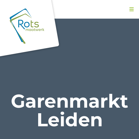
Ga
naar
inhoud
Garenmarkt
Leiden